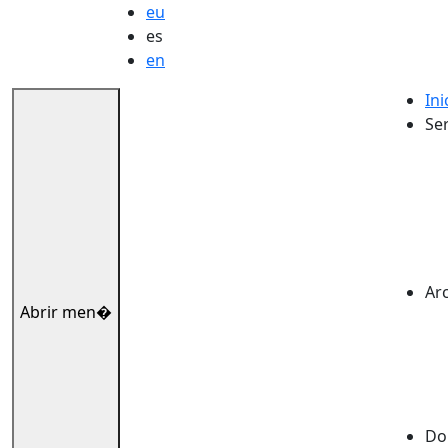
eu
es
en
Ini
Ser
Ar
Abrir men�
Dok