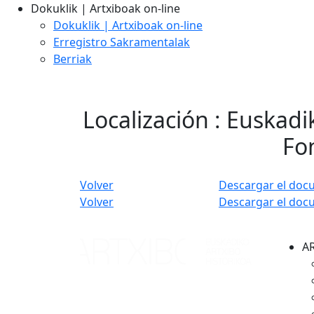
Dokuklik | Artxiboak on-line
Dokuklik | Artxiboak on-line
Erregistro Sakramentalak
Berriak
Localización : Euskadi
Fon
Volver
Descargar el doc
Volver
Descargar el doc
A