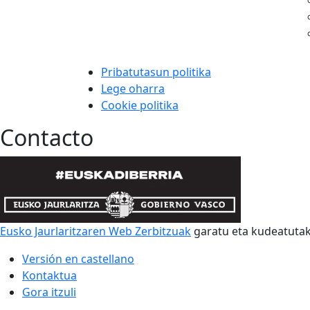
Pribatutasun politika
Lege oharra
Cookie politika
Contacto
Eusko Jaurlaritzaren Web Zerbitzuak
garatu eta kudeatut
Versión en castellano
Kontaktua
Gora itzuli