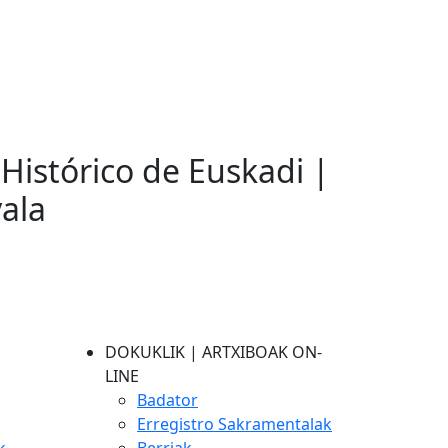
 Histórico de Euskadi |
vala
DOKUKLIK | ARTXIBOAK ON-
LINE
Badator
Erregistro Sakramentalak