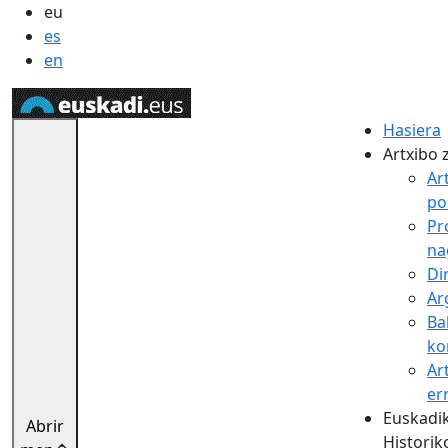
eu
es
en
Hasiera
Artxibo 
Ar
pol
Pr
na
Di
Ar
Ba
ko
Ar
er
Euskadik
Abrir
Historik