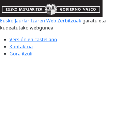
Eusko Jaurlaritzaren Web Zerbitzuak
garatu eta
kudeatutako webgunea
Versión en castellano
Kontaktua
Gora itzuli