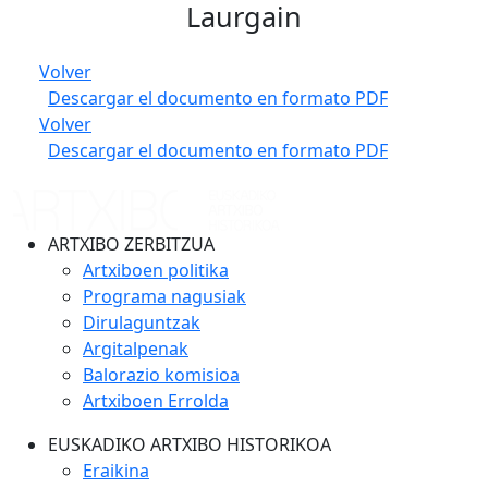
Laurgain
Volver
Descargar el documento en formato PDF
Volver
Descargar el documento en formato PDF
ARTXIBO ZERBITZUA
Artxiboen politika
Programa nagusiak
Dirulaguntzak
Argitalpenak
Balorazio komisioa
Artxiboen Errolda
EUSKADIKO ARTXIBO HISTORIKOA
Eraikina