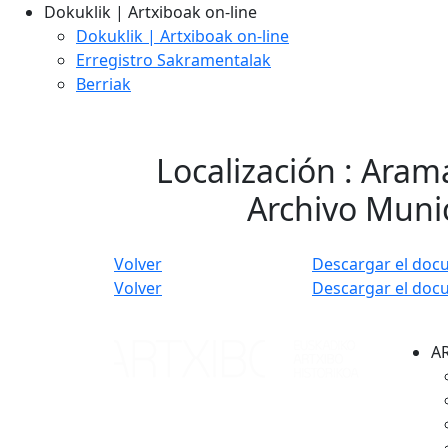
Dokuklik | Artxiboak on-line
Dokuklik | Artxiboak on-line
Erregistro Sakramentalak
Berriak
Localización : Ara
Archivo Muni
Volver
Descargar el doc
Volver
Descargar el doc
A