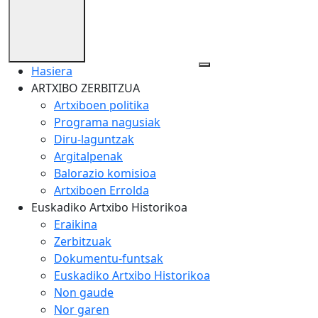
Hasiera
ARTXIBO ZERBITZUA
Artxiboen politika
Programa nagusiak
Diru-laguntzak
Argitalpenak
Balorazio komisioa
Artxiboen Errolda
Euskadiko Artxibo Historikoa
Eraikina
Zerbitzuak
Dokumentu-funtsak
Euskadiko Artxibo Historikoa
Non gaude
Nor garen