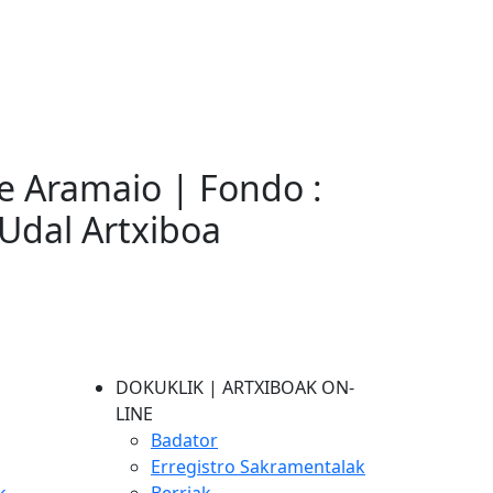
e Aramaio | Fondo :
Udal Artxiboa
DOKUKLIK | ARTXIBOAK ON-
LINE
Badator
Erregistro Sakramentalak