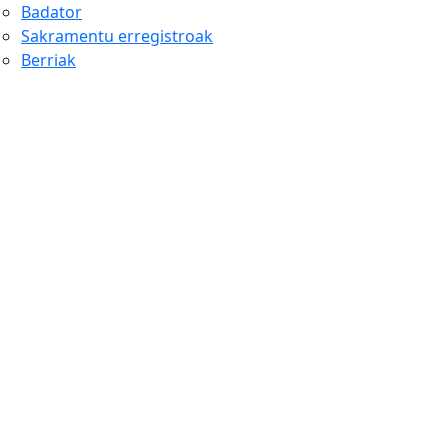
Badator
Sakramentu erregistroak
Berriak