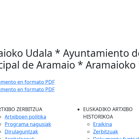
maioko Udala * Ayuntamiento d
cipal de Aramaio * Aramaioko 
umento en formato PDF
umento en formato PDF
RTXIBO ZERBITZUA
EUSKADIKO ARTXIBO
Artxiboen politika
HISTORIKOA
Programa nagusiak
Eraikina
Dirulaguntzak
Zerbitzuak