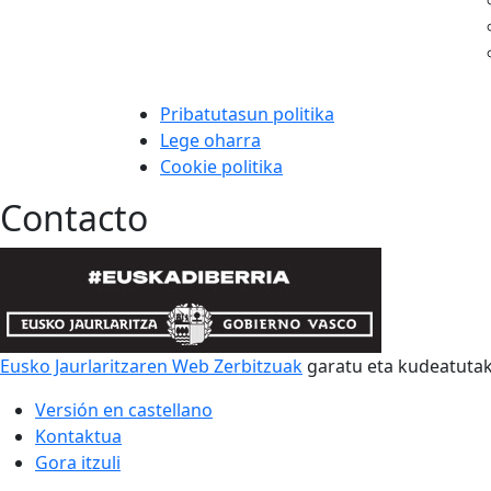
Pribatutasun politika
Lege oharra
Cookie politika
Contacto
Eusko Jaurlaritzaren Web Zerbitzuak
garatu eta kudeatut
Versión en castellano
Kontaktua
Gora itzuli