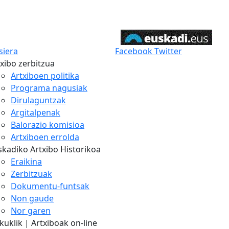
siera
Facebook
Twitter
xibo zerbitzua
Artxiboen politika
Programa nagusiak
Dirulaguntzak
Argitalpenak
Balorazio komisioa
Artxiboen errolda
skadiko Artxibo Historikoa
Eraikina
Zerbitzuak
Dokumentu-funtsak
Non gaude
Nor garen
uklik | Artxiboak on-line