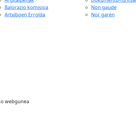
Argitalpenak
Dokumentu-funtsa
Balorazio komisioa
Non gaude
Artxiboen Errolda
Nor garen
ako webgunea