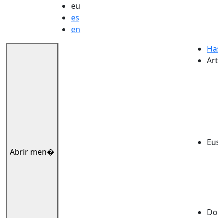
eu
es
en
Ha
Art
Eu
Abrir men�
Dok