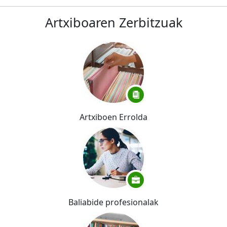
Artxiboaren Zerbitzuak
Artxiboen Errolda
Baliabide profesionalak