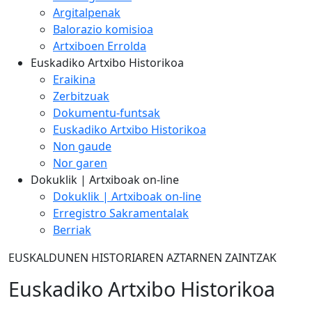
Argitalpenak
Balorazio komisioa
Artxiboen Errolda
Euskadiko Artxibo Historikoa
Eraikina
Zerbitzuak
Dokumentu-funtsak
Euskadiko Artxibo Historikoa
Non gaude
Nor garen
Dokuklik | Artxiboak on-line
Dokuklik | Artxiboak on-line
Erregistro Sakramentalak
Berriak
EUSKALDUNEN HISTORIAREN AZTARNEN ZAINTZAK
Euskadiko Artxibo Historikoa