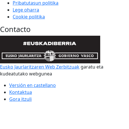
Pribatutasun politika
Lege oharra
Cookie politika
Contacto
Eusko Jaurlaritzaren Web Zerbitzuak
garatu eta
kudeatutako webgunea
Versión en castellano
Kontaktua
Gora itzuli