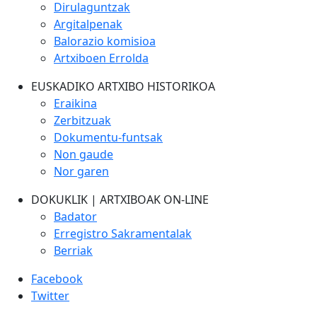
Dirulaguntzak
Argitalpenak
Balorazio komisioa
Artxiboen Errolda
EUSKADIKO ARTXIBO HISTORIKOA
Eraikina
Zerbitzuak
Dokumentu-funtsak
Non gaude
Nor garen
DOKUKLIK | ARTXIBOAK ON-LINE
Badator
Erregistro Sakramentalak
Berriak
Facebook
Twitter