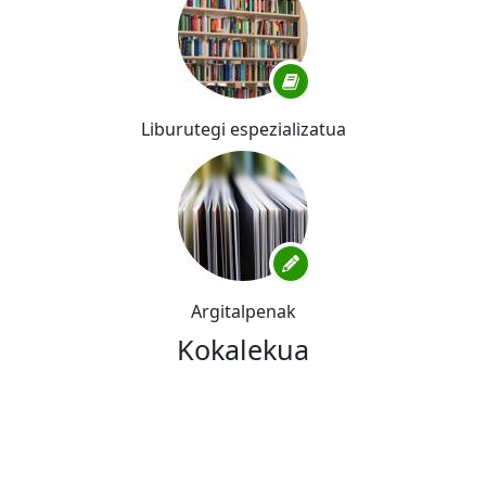
Liburutegi espezializatua
Argitalpenak
Kokalekua