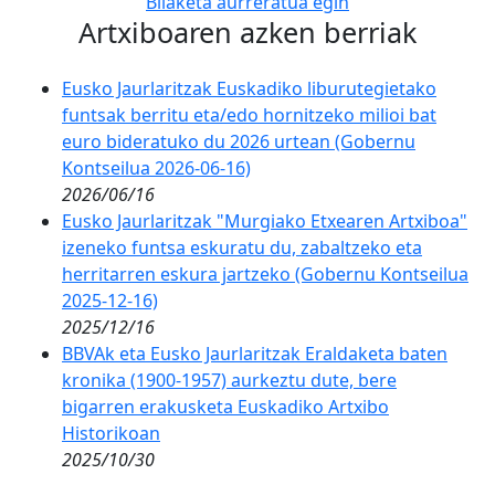
Bilaketa aurreratua egin
Artxiboaren azken berriak
Eusko Jaurlaritzak Euskadiko liburutegietako
funtsak berritu eta/edo hornitzeko milioi bat
euro bideratuko du 2026 urtean (Gobernu
Kontseilua 2026-06-16)
2026/06/16
Eusko Jaurlaritzak "Murgiako Etxearen Artxiboa"
izeneko funtsa eskuratu du, zabaltzeko eta
herritarren eskura jartzeko (Gobernu Kontseilua
2025-12-16)
2025/12/16
BBVAk eta Eusko Jaurlaritzak Eraldaketa baten
kronika (1900-1957) aurkeztu dute, bere
bigarren erakusketa Euskadiko Artxibo
Historikoan
2025/10/30