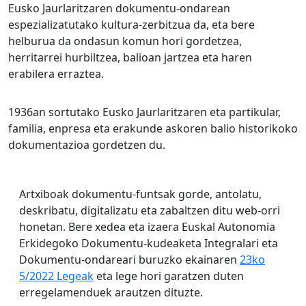
Eusko Jaurlaritzaren dokumentu-ondarean
espezializatutako kultura-zerbitzua da, eta bere
helburua da ondasun komun hori gordetzea,
herritarrei hurbiltzea, balioan jartzea eta haren
erabilera erraztea.
1936an sortutako Eusko Jaurlaritzaren eta partikular,
familia, enpresa eta erakunde askoren balio historikoko
dokumentazioa gordetzen du.
Artxiboak dokumentu-funtsak gorde, antolatu,
deskribatu, digitalizatu eta zabaltzen ditu web-orri
honetan. Bere xedea eta izaera Euskal Autonomia
Erkidegoko Dokumentu-kudeaketa Integralari eta
Dokumentu-ondareari buruzko ekainaren
23ko
5/2022 Legeak
eta lege hori garatzen duten
erregelamenduek arautzen dituzte.