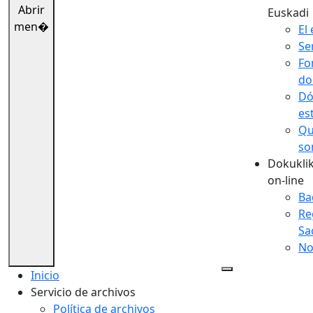
Abrir
Euskadi
men�
El 
Se
Fo
do
Dó
es
Qu
so
Dokuklik
on-line
Ba
Re
Sa
No
Inicio
Servicio de archivos
Política de archivos