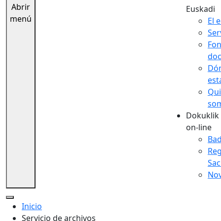
Abrir
Euskadi
menú
El e
Ser
Fo
doc
Dó
es
Qui
so
Dokuklik 
on-line
Bad
Reg
Sac
No
Inicio
Servicio de archivos